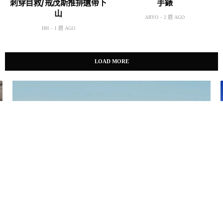
刺穿自救/戒茂斯推排遺帶下
手錶
山
ARYO
2 週 AGO
HH
1 週 AGO
LOAD MORE
ature