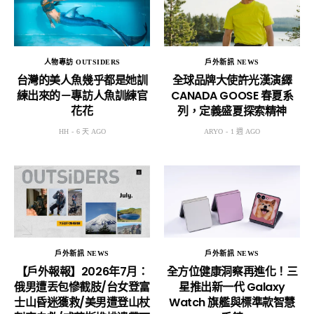
人物專訪 OUTSIDERS
戶外新訊 NEWS
台灣的美人魚幾乎都是她訓
全球品牌大使許光漢演繹
練出來的－專訪人魚訓練官
CANADA GOOSE 春夏系
花花
列，定義盛夏探索精神
HH
6 天 AGO
ARYO
1 週 AGO
戶外新訊 NEWS
戶外新訊 NEWS
【戶外報報】2026年7月：
全方位健康洞察再進化！三
俄男遭丟包慘截肢/台女登富
星推出新一代 Galaxy
士山昏迷獲救/美男遭登山杖
Watch 旗艦與標準款智慧