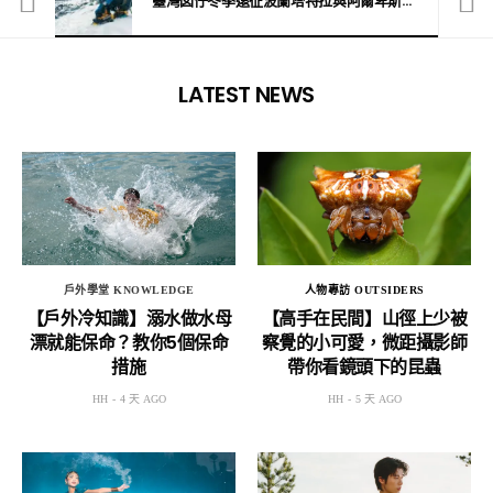
日本雪場打工攻略－駐日執行長：無論當教練還是服務、行政，總有適合你的
臺灣囡仔冬季遠征波蘭塔特拉與阿爾卑斯，帶回第一手攀登經驗分享
LATEST NEWS
戶外學堂 KNOWLEDGE
人物專訪 OUTSIDERS
【戶外冷知識】溺水做水母
【高手在民間】山徑上少被
漂就能保命？教你5個保命
察覺的小可愛，微距攝影師
措施
帶你看鏡頭下的昆蟲
HH
4 天 AGO
HH
5 天 AGO