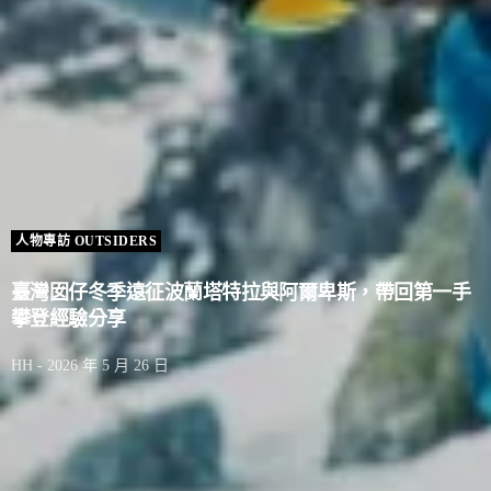
人物專訪 OUTSIDERS
臺灣囡仔冬季遠征波蘭塔特拉與阿爾卑斯，帶回第一手
攀登經驗分享
HH
2026 年 5 月 26 日